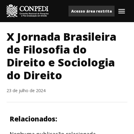
Ir
Acesso área restrita
para
Me
Conpedi
o
conteúdo
X Jornada Brasileira
de Filosofia do
Direito e Sociologia
do Direito
23 de julho de 2024
Relacionados: