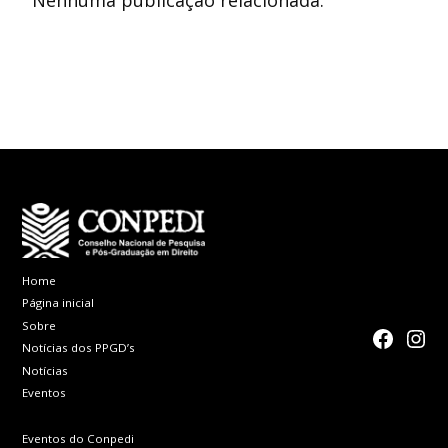
Nenhuma publicação relacionada.
Home
Página inicial
Sobre
faceboo
Inst
Notícias dos PPGD’s
Notícias
Eventos
Eventos do Conpedi