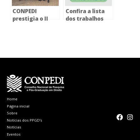
CONPEDI
Confira a lista
prestigia o II
dos trabalhos
Congresso
aprovados para
Internacional de
participar do
Direito, Políticas
XXXI Congresso
Públicas,
Nacional do
Tecnologia e
CONPEDI
Internet
Home
Página inicial
Sobre
faceboo
Inst
Notícias dos PPGD’s
Notícias
Eventos