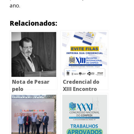
ano.
Relacionados:
Nota de Pesar
Credencial do
pelo
XIII Encontro
Falecimento do
Internacional do
Advogado e
CONPEDI já pode
Professor
ser impressa por
Ricardo Pereira
participantes
Lira