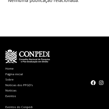
Nenhuma publicação relacionada.
Home
Página inicial
Sobre
faceboo
Inst
Notícias dos PPGD’s
Notícias
Eventos
Eventos do Conpedi