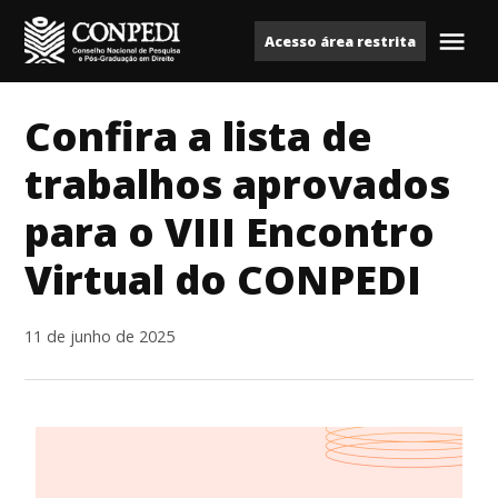
Ir
Acesso área restrita
para
Me
Conpedi
o
conteúdo
Confira a lista de
trabalhos aprovados
para o VIII Encontro
Virtual do CONPEDI
11 de junho de 2025