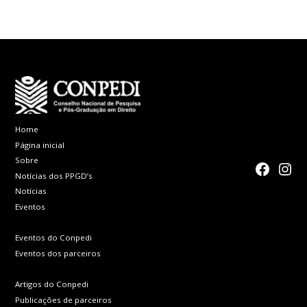
ser impressa por
CONPEDI em
participantes
Brasília-DF já
estão
disponíveis
Home
Página inicial
Sobre
faceboo
Inst
Notícias dos PPGD’s
Notícias
Eventos
Eventos do Conpedi
Eventos dos parceiros
Artigos do Conpedi
Publicações de parceiros