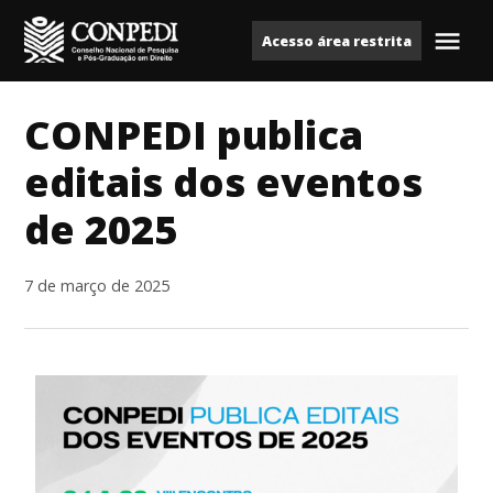
Ir
Acesso área restrita
para
Me
Conpedi
o
conteúdo
CONPEDI publica
editais dos eventos
de 2025
7 de março de 2025