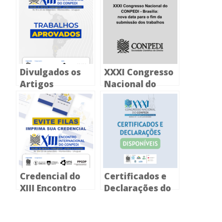
Divulgados os
XXXI Congresso
Artigos
Nacional do
aprovados para
CONPEDI –
o XIII Encontro
Brasília: nova
Internacional
data para o fim
em Montevidéu
da submissão
dos trabalhos
Credencial do
Certificados e
XIII Encontro
Declarações do
Internacional do
XXXI Congresso
CONPEDI já pode
Nacional do