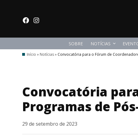
Ir
para
facebook
Instagram
o
conteúdo
SOBRE
NOTÍCIAS
EVENT
Início
»
Notícias
»
Convocatória para o Fórum de Coordenadore
Convocatória par
Programas de Pós
29 de setembro de 2023