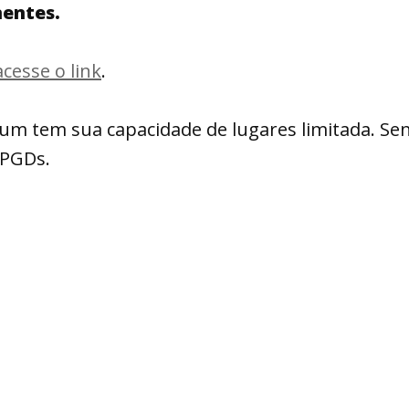
nentes.
acesse o link
.
rum tem sua capacidade de lugares limitada. Se
PPGDs.