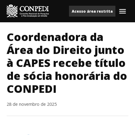
Ir
Acesso área restrita
para
Me
Conpedi
o
conteúdo
Coordenadora da
Área do Direito junto
à CAPES recebe título
de sócia honorária do
CONPEDI
28 de novembro de 2025