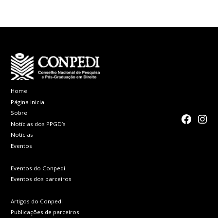
em pauta o
futuro da pós-
fortalecimento
graduação!
da pós-
graduação em
Direito
Home
Página inicial
Sobre
faceboo
Inst
Notícias dos PPGD’s
Notícias
Eventos
Eventos do Conpedi
Eventos dos parceiros
Artigos do Conpedi
Publicações de parceiros