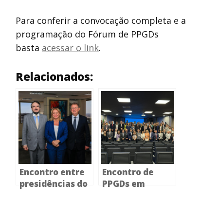
Para conferir a convocação completa e a
programação do Fórum de PPGDs
basta
acessar o link
.
Relacionados:
Encontro entre
Encontro de
presidências do
PPGDs em
CONPEDI e
Direito na PUC
CAPES colocam
Minas debate o