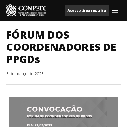
Ir
Acesso área restrita
para
Me
Conpedi
o
conteúdo
FÓRUM DOS
COORDENADORES DE
PPGDs
3 de março de 2023