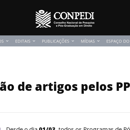
OS
EDITAIS
PUBLICAÇÕES
MÍDIAS
ESPAÇO DO
ção de artigos pelos P
Desde o dia
01/03
, todos os Programas de P