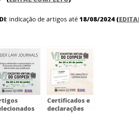
DI
: indicação de artigos até
18/08/2024 (
EDITA
rtigos
Certificados e
elecionados
declarações
ara
referentes ao
ublicação no
VI Encontro
ortal Index
Virtual do