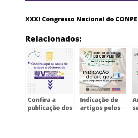
XXXI Congresso Nacional do CONPE
Relacionados:
Confira a
Indicação de
A
publicação dos
artigos pelos
s
anais
programas de
p
referentes ao
pós-graduação
p
V Encontro
p