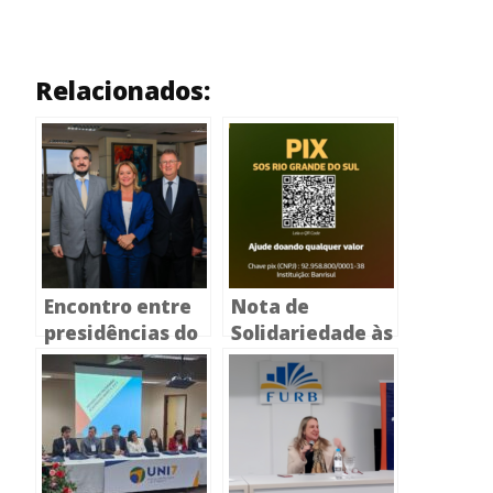
Relacionados:
Encontro entre
Nota de
presidências do
Solidariedade às
CONPEDI e
Vítimas das
CAPES colocam
Enchentes no
em pauta o
Estado do Rio
fortalecimento
Grande do Sul
da pós-
graduação em