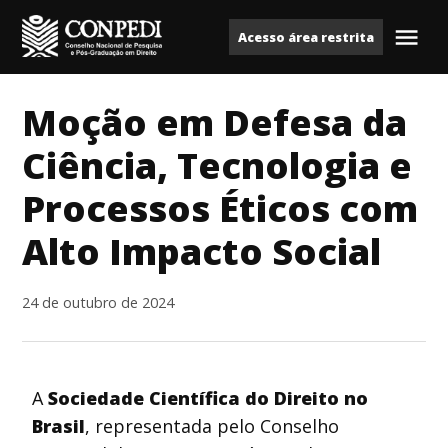
Ir
Acesso área restrita
para
Me
Conpedi
o
conteúdo
Moção em Defesa da
Ciência, Tecnologia e
Processos Éticos com
Alto Impacto Social
24 de outubro de 2024
A
Sociedade Científica do Direito no
Brasil
, representada pelo Conselho