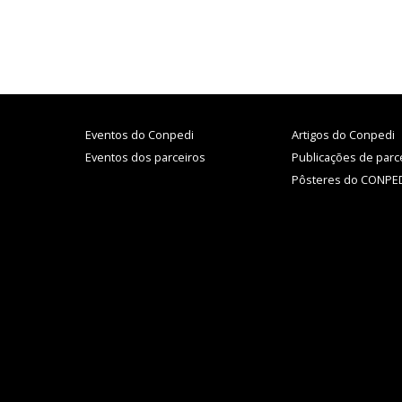
o CONPEDI já
Internacional
ode ser
de Direito,
mpressa por
Políticas
articipantes
Públicas,
Tecnologia e
Internet
Eventos do Conpedi
Artigos do Conpedi
Eventos dos parceiros
Publicações de parc
Pôsteres do CONPE