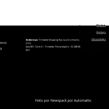
Home
Sobre
Memória
Endereço:
Trindade Shopping Rua Lauro Linhares,
eiros
2123
Sala 801, Torre A – Trindade, Florianópolis – SC, 88036-
DI
003
Feito por Newspack por Automattic