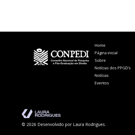
do Advogado e
Direito na
d
Professor
Capes
p
Ricardo
Acontece na
i
Pereira Lira
Uni7 em
p
Fortaleza
Home
Página inicial
Sobre
Notícias dos PPGD’s
Notícias
Eventos
© 2026 Desenvolvido por Laura Rodrigues.