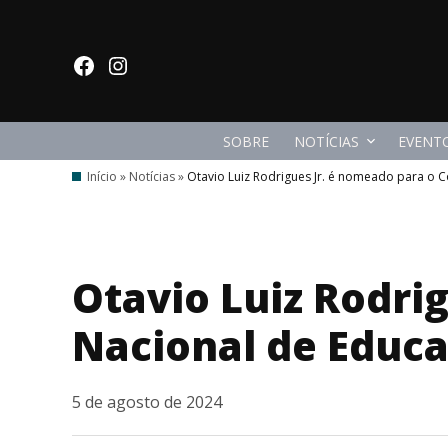
Ir
para
facebook
Instagram
o
conteúdo
SOBRE
NOTÍCIAS
EVENT
Início
»
Notícias
»
Otavio Luiz Rodrigues Jr. é nomeado para o 
Otavio Luiz Rodri
Nacional de Educ
5 de agosto de 2024