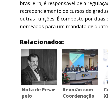
brasileira, é responsável pela regula
recredenciamento de cursos de graduaç
outras funções. É composto por duas c
nomeados para um mandato de quatro 
Relacionados:
Nota de Pesar
Reunião com
C
pelo
Coordenação
X
Falecimento
da Área de
I