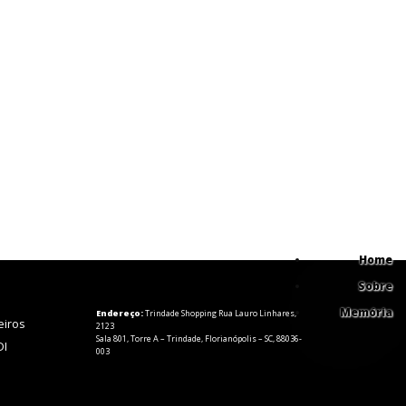
Home
Sobre
Memória
Endereço:
Trindade Shopping Rua Lauro Linhares,
eiros
2123
Sala 801, Torre A – Trindade, Florianópolis – SC, 88036-
DI
003