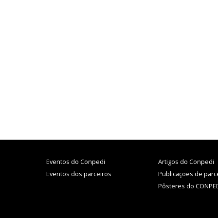
Eventos do Conpedi
Artigos do Conpedi
Eventos dos parceiros
Publicações de parc
Pôsteres do CONPE