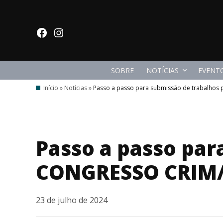
Ir
para
facebook
Instagram
o
conteúdo
SOBRE
NOTÍCIAS
EVENT
Início
»
Notícias
»
Passo a passo para submissão de trabalhos
Passo a passo par
CONGRESSO CRIM
23 de julho de 2024