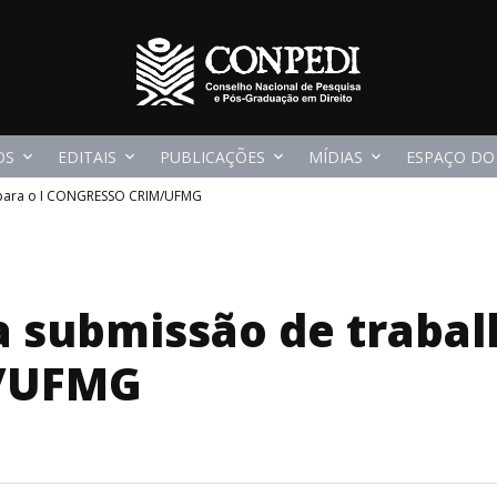
OS
EDITAIS
PUBLICAÇÕES
MÍDIAS
ESPAÇO DO
 para o I CONGRESSO CRIM/UFMG
a submissão de trabalh
/UFMG