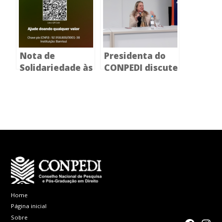
fortalecimento
Diretoria e
da pós-
Conselho Fiscal
graduação em
do CONPEDI
Direito
Nota de
Presidenta do
Solidariedade às
CONPEDI discute
Vítimas das
os desafios da
Enchentes no
pesquisa
Estado do Rio
jurídica em aula
Grande do Sul
magna na FURB
Home
Página inicial
Sobre