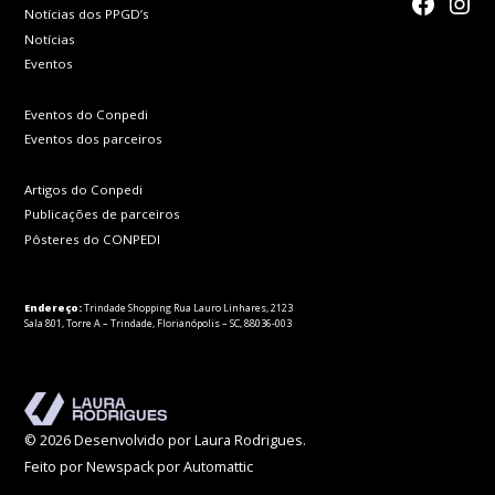
faceboo
Inst
Notícias dos PPGD’s
Notícias
Eventos
Eventos do Conpedi
Eventos dos parceiros
Artigos do Conpedi
Publicações de parceiros
Pôsteres do CONPEDI
Endereço:
Trindade Shopping Rua Lauro Linhares, 2123
Sala 801, Torre A – Trindade, Florianópolis – SC, 88036-003
© 2026 Desenvolvido por Laura Rodrigues.
Feito por Newspack por Automattic