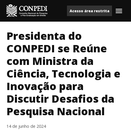
Ir
Acesso área restrita
para
Me
Conpedi
o
conteúdo
Presidenta do
CONPEDI se Reúne
com Ministra da
Ciência, Tecnologia e
Inovação para
Discutir Desafios da
Pesquisa Nacional
14 de junho de 2024