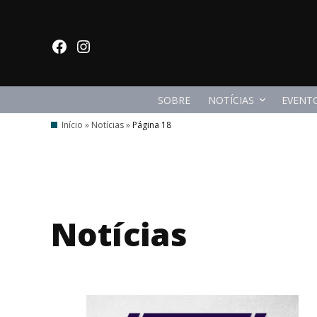
Ir
para
facebook
Instagram
o
conteúdo
SOBRE
NOTÍCIAS
EVENT
Início
»
Notícias
»
Página 18
Notícias