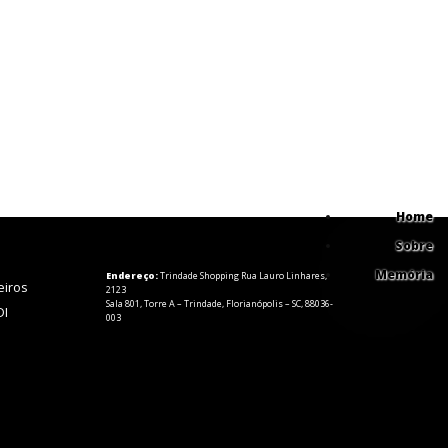
XT
Home
Sobre
Memória
Endereço:
Trindade Shopping Rua Lauro Linhares,
eiros
2123
Sala 801, Torre A – Trindade, Florianópolis – SC, 88036-
DI
003