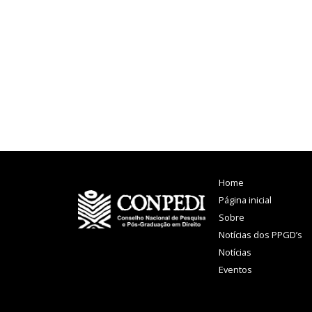
Navegação
P
por
posts
Home
Página inicial
Sobre
Notícias dos PPGD’s
Notícias
Eventos