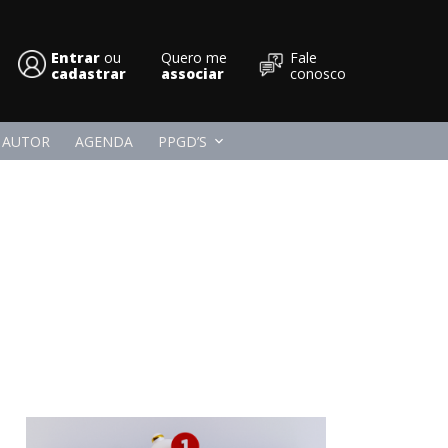
Entrar
ou
Quero me
Fale
Conpedi
cadastrar
associar
conosco
 AUTOR
AGENDA
PPGD’S