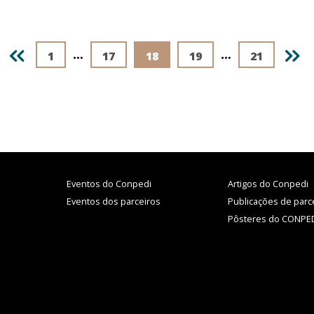
REV
…
…
NE
1
17
18
19
21
Eventos do Conpedi
Artigos do Conpedi
Eventos dos parceiros
Publicações de parc
Pôsteres do CONPE