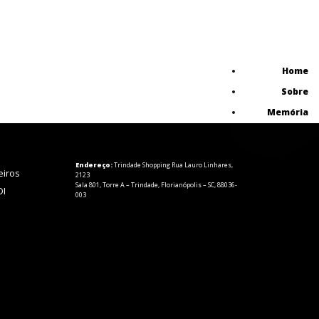
Home
Sobre
Memória
Endereço:
Trindade Shopping Rua Lauro Linhares,
eiros
2123
Sala 801, Torre A – Trindade, Florianópolis – SC, 88036-
DI
003