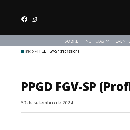
Ir
para
facebook
Instagram
o
conteúdo
SOBRE
NOTÍCIAS
EVENT
Início
»
PPGD FGV-SP (Profissional)
PPGD FGV-SP (Prof
30 de setembro de 2024