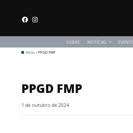
Ir
para
facebook
Instagram
o
conteúdo
SOBRE
NOTÍCIAS
EVENT
Início
»
PPGD FMP
PPGD FMP
1 de outubro de 2024