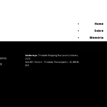
Home
Sobre
Memória
Endereço:
Trindade Shopping Rua Lauro Linhares,
eiros
2123
Sala 801, Torre A – Trindade, Florianópolis – SC, 88036-
DI
003