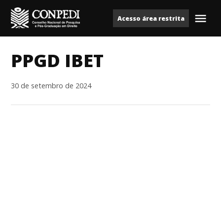
Ir
Acesso área restrita
para
Me
Conpedi
o
conteúdo
PPGD IBET
30 de setembro de 2024