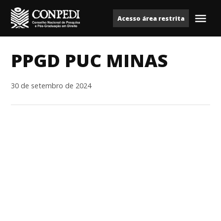
Ir
Acesso área restrita
para
Me
Conpedi
o
conteúdo
PPGD PUC MINAS
30 de setembro de 2024