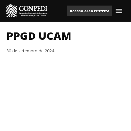
Ir
Acesso área restrita
para
Me
Conpedi
o
conteúdo
PPGD UCAM
30 de setembro de 2024