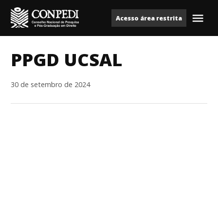
Ir
Acesso área restrita
para
Me
Conpedi
o
conteúdo
PPGD UCSAL
30 de setembro de 2024