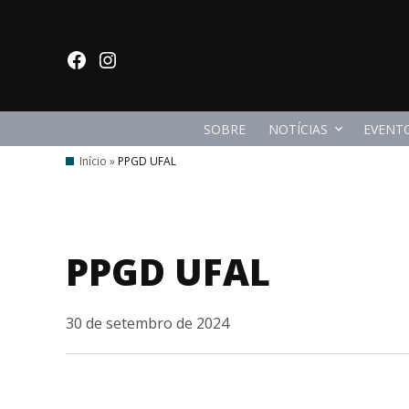
Ir
para
facebook
Instagram
o
conteúdo
SOBRE
NOTÍCIAS
EVENT
Início
»
PPGD UFAL
PPGD UFAL
30 de setembro de 2024