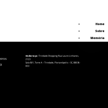
Home
Sobre
Memória
Endereço:
Trindade Shopping Rua Lauro Linhares,
eiros
2123
Sala 801, Torre A – Trindade, Florianópolis – SC, 88036-
DI
003