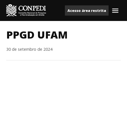
Ir
Acesso área restrita
para
Me
Conpedi
o
conteúdo
PPGD UFAM
30 de setembro de 2024