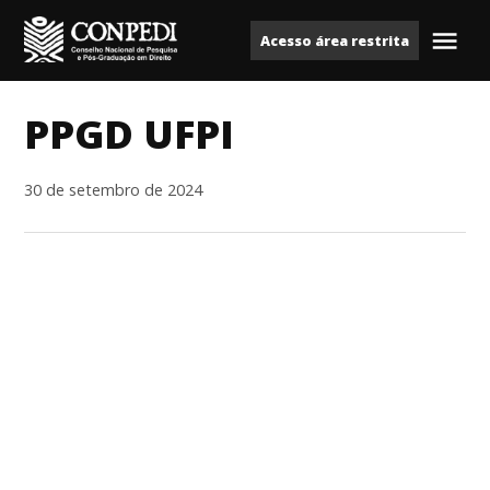
Ir
Acesso área restrita
para
Me
Conpedi
o
conteúdo
PPGD UFPI
30 de setembro de 2024