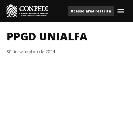
Ir
Acesso área restrita
para
Me
Conpedi
o
conteúdo
PPGD UNIALFA
30 de setembro de 2024