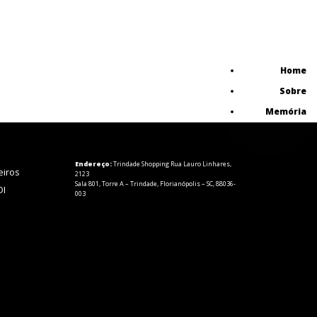
Home
Sobre
Memória
Endereço:
Trindade Shopping Rua Lauro Linhares,
eiros
2123
Sala 801, Torre A – Trindade, Florianópolis – SC, 88036-
DI
003