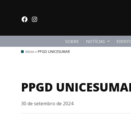
Ir
para
facebook
Instagram
o
conteúdo
SOBRE
NOTÍCIAS
EVENT
Início
»
PPGD UNICESUMAR
PPGD UNICESUMA
30 de setembro de 2024