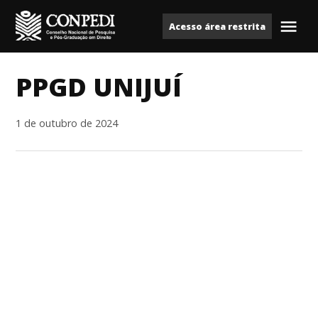
Ir
Acesso área restrita
para
Me
Conpedi
o
conteúdo
PPGD UNIJUÍ
1 de outubro de 2024