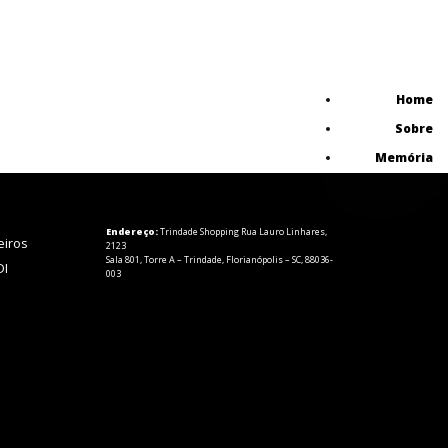
Home
Sobre
Memória
Endereço:
Trindade Shopping Rua Lauro Linhares,
eiros
2123
Sala 801, Torre A – Trindade, Florianópolis – SC, 88036-
DI
003