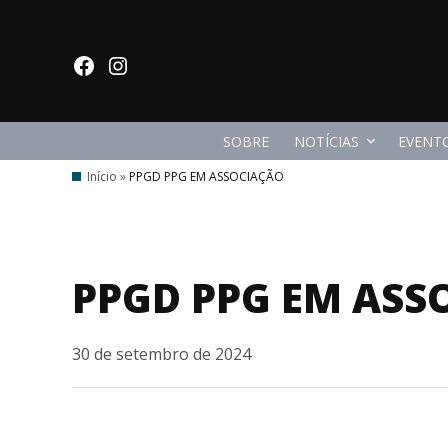
Ir
para
facebook
Instagram
o
conteúdo
SOBRE
NOTÍCIAS
EVENT
Início
»
PPGD PPG EM ASSOCIAÇÃO
PPGD PPG EM ASS
30 de setembro de 2024