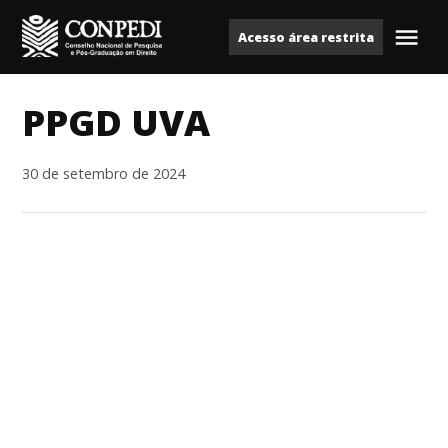
Ir
Acesso área restrita
para
Me
Conpedi
o
conteúdo
PPGD UVA
30 de setembro de 2024