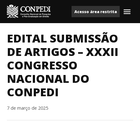
Ir
Acesso área restrita
para
Me
Conpedi
o
conteúdo
EDITAL SUBMISSÃO
DE ARTIGOS – XXXII
CONGRESSO
NACIONAL DO
CONPEDI
7 de março de 2025