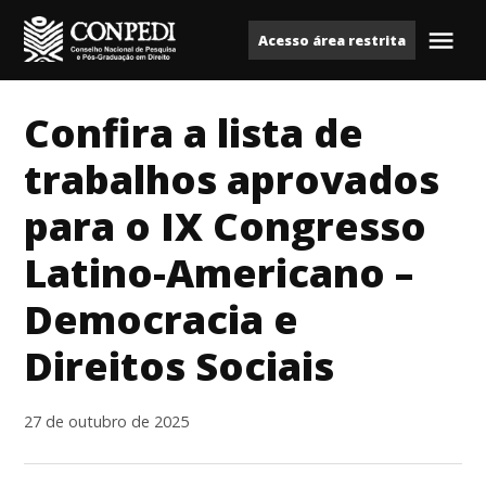
Ir
Acesso área restrita
para
Me
Conpedi
o
conteúdo
Confira a lista de
trabalhos aprovados
para o IX Congresso
Latino-Americano –
Democracia e
Direitos Sociais
27 de outubro de 2025