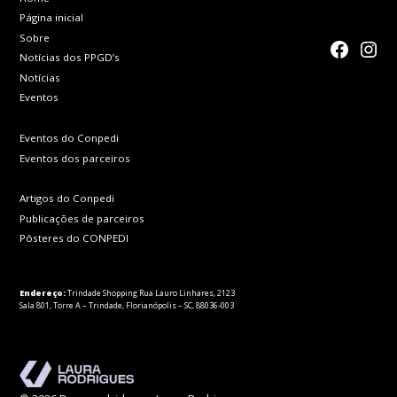
Página inicial
Sobre
faceboo
Inst
Notícias dos PPGD’s
Notícias
Eventos
Eventos do Conpedi
Eventos dos parceiros
Artigos do Conpedi
Publicações de parceiros
Pôsteres do CONPEDI
Endereço:
Trindade Shopping Rua Lauro Linhares, 2123
Sala 801, Torre A – Trindade, Florianópolis – SC, 88036-003