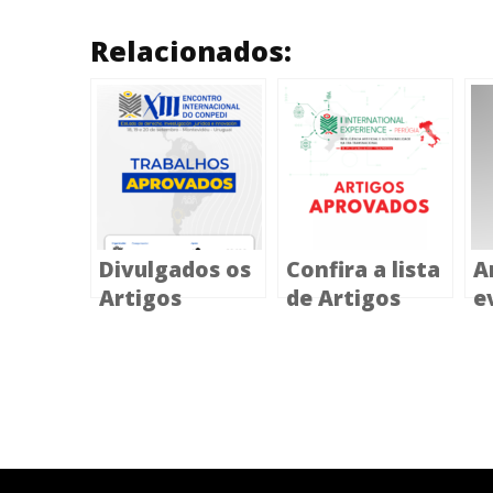
Relacionados:
Divulgados os
Confira a lista
A
Artigos
de Artigos
e
aprovados
aprovados
I
para o XIII
para o I
E
Encontro
International
e
Internacional
Experience
d
em
Montevidéu