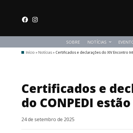
Ir
para
facebook
Instagram
o
conteúdo
SOBRE
NOTÍCIAS
EVENT
Início
»
Notícias
»
Certificados e declarações do XIV Encontro I
Certificados e de
do CONPEDI estão 
24 de setembro de 2025