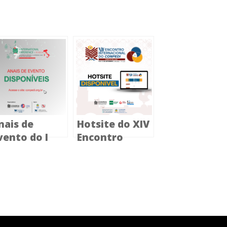
nais de
Hotsite do XIV
vento do I
Encontro
nternational
Internacional
xperience já
do CONPEDI
stão
está
isponíveis
disponível