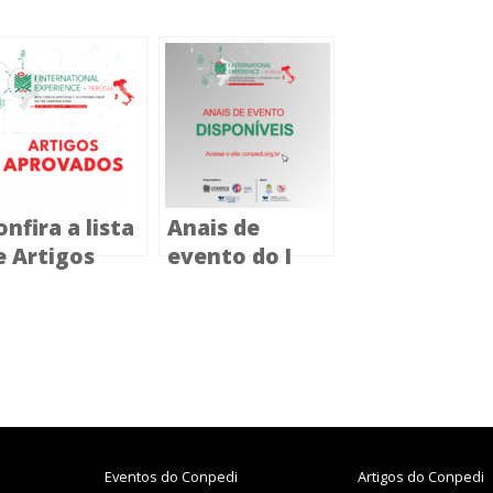
onfira a lista
Anais de
e Artigos
evento do I
provados
International
ara o I
Experience já
nternational
estão
xperience
disponíveis
Eventos do Conpedi
Artigos do Conpedi