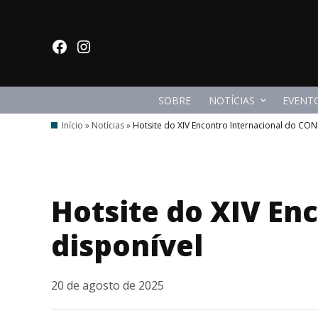
Ir
para
facebook
Instagram
o
conteúdo
SOBRE
NOTÍCIAS
EVENT
Início
»
Notícias
»
Hotsite do XIV Encontro Internacional do CON
Hotsite do XIV En
disponível
20 de agosto de 2025