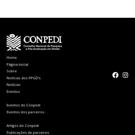
CONGRESSO
CONPEDI já
NACIONAL DO
estão
CONPEDI!
disponíveis!
ÚLTIMOS DIAS
PARA
SUBMISSÃO DE
TRABALHOS!
Home
Página inicial
Sobre
faceboo
Inst
Notícias dos PPGD’s
Notícias
Eventos
Eventos do Conpedi
Eventos dos parceiros
Artigos do Conpedi
Publicações de parceiros