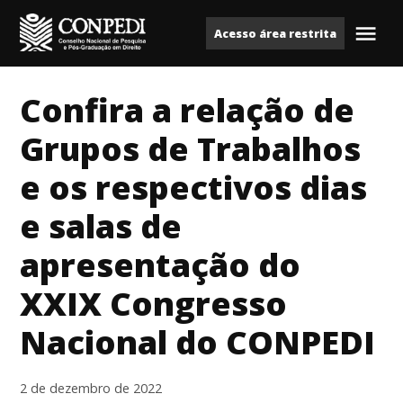
Ir
Acesso área restrita
para
Me
Conpedi
o
conteúdo
Confira a relação de
Grupos de Trabalhos
e os respectivos dias
e salas de
apresentação do
XXIX Congresso
Nacional do CONPEDI
2 de dezembro de 2022