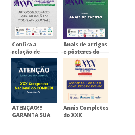
Confira a
Anais de artigos
relação de
e pôsteres do
artigos
XXIX Congresso
selecionados
Nacional do
para a próxima
CONPEDI
edição dos
periódicos da
Index Law
Journals
ATENÇÃO!!!
Anais Completos
GARANTA SUA
do XXX
PARTICIPAÇÃO
Congresso
NO XXX
Nacional do