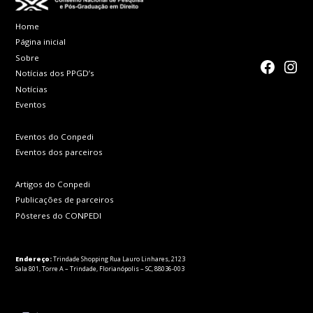
Home
Página inicial
Sobre
faceboo
Inst
Notícias dos PPGD’s
Notícias
Eventos
Eventos do Conpedi
Eventos dos parceiros
Artigos do Conpedi
Publicações de parceiros
Pôsteres do CONPEDI
Endereço:
Trindade Shopping Rua Lauro Linhares, 2123
Sala 801, Torre A – Trindade, Florianópolis – SC, 88036-003