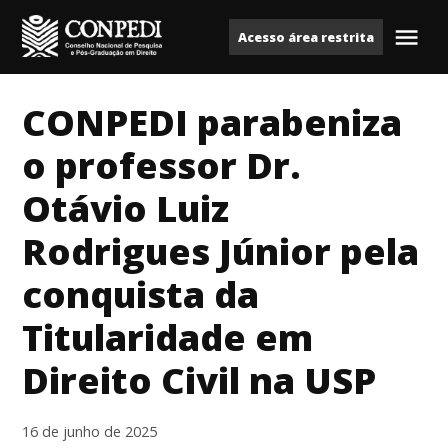
Ir
Acesso área restrita
para
Me
Conpedi
o
conteúdo
CONPEDI parabeniza
o professor Dr.
Otávio Luiz
Rodrigues Júnior pela
conquista da
Titularidade em
Direito Civil na USP
16 de junho de 2025