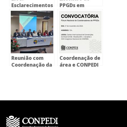
Esclarecimentos
PPGDs em
sobre APCN
Direito na PUC
Minas debate o
futuro da pós-
graduação!
Reunião com
Coordenação de
Coordenação da
área e CONPEDI
Área de Direito
convocam
na Capes
Programas de
Acontece na
Pós-Graduação
Uni7 em
em Direito para
Fortaleza
Fórum Nacional
de
Coordenadores