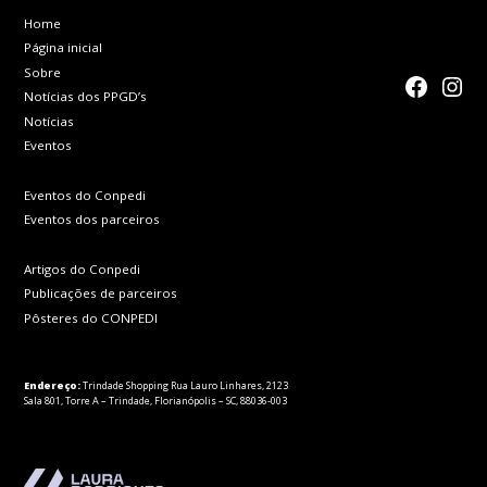
Home
Página inicial
Sobre
faceboo
Inst
Notícias dos PPGD’s
Notícias
Eventos
Eventos do Conpedi
Eventos dos parceiros
Artigos do Conpedi
Publicações de parceiros
Pôsteres do CONPEDI
Endereço:
Trindade Shopping Rua Lauro Linhares, 2123
Sala 801, Torre A – Trindade, Florianópolis – SC, 88036-003