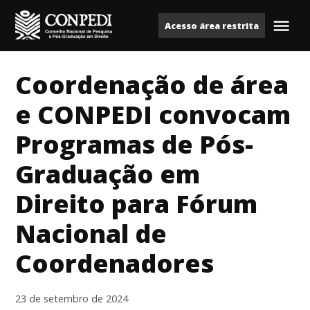
Ir
Acesso área restrita
para
Me
Conpedi
o
conteúdo
Coordenação de área
e CONPEDI convocam
Programas de Pós-
Graduação em
Direito para Fórum
Nacional de
Coordenadores
23 de setembro de 2024