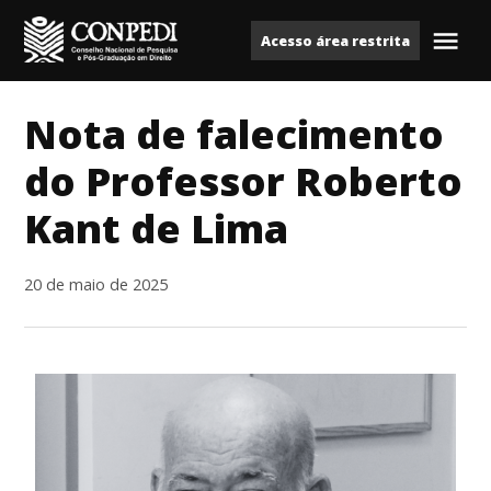
Ir
Acesso área restrita
para
Me
Conpedi
o
conteúdo
Nota de falecimento
do Professor Roberto
Kant de Lima
20 de maio de 2025