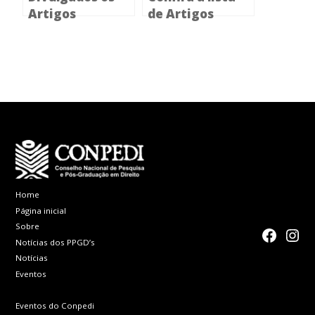
Artigos
de Artigos
aprovados para
aprovados para
o XIII Encontro
o I International
Internacional
Experience
em Montevidéu
Home
Página inicial
Sobre
faceboo
Inst
Notícias dos PPGD’s
Notícias
Eventos
Eventos do Conpedi