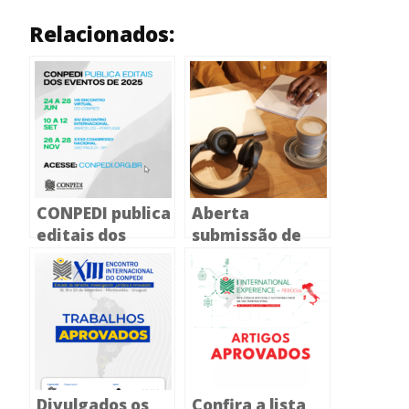
Relacionados:
CONPEDI publica
Aberta
editais dos
submissão de
eventos de 2025
Artigos e
Pôsteres para o
VIII Encontro
Virtual do
CONPEDI
Divulgados os
Confira a lista