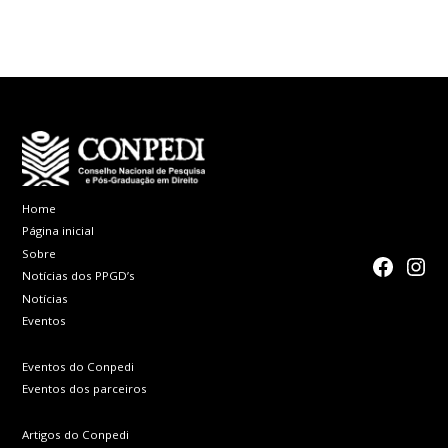
para submissões
data para o fim
de trabalhos
da submissão
somente até 27
dos trabalhos
de setembro
Home
Página inicial
Sobre
faceboo
Inst
Notícias dos PPGD’s
Notícias
Eventos
Eventos do Conpedi
Eventos dos parceiros
Artigos do Conpedi