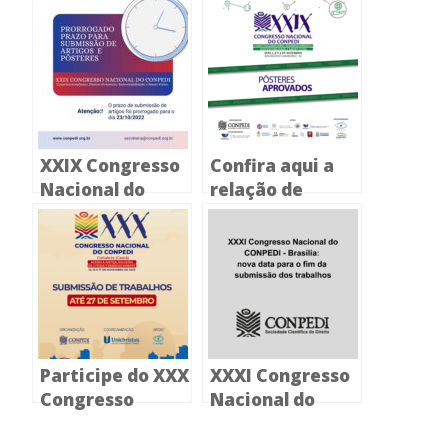
XXIX Congresso
Confira aqui a
Nacional do
relação de
CONPEDI tem
PÔSTERES
prazo de
aprovados para
submissão
o XXIX
prorrogado para
Congresso
dia 23/10/2022
Nacional do
CONPEDI
Participe do XXX
XXXI Congresso
Congresso
Nacional do
Nacional do
CONPEDI –
CONPEDI. Prazo
Brasília: nova