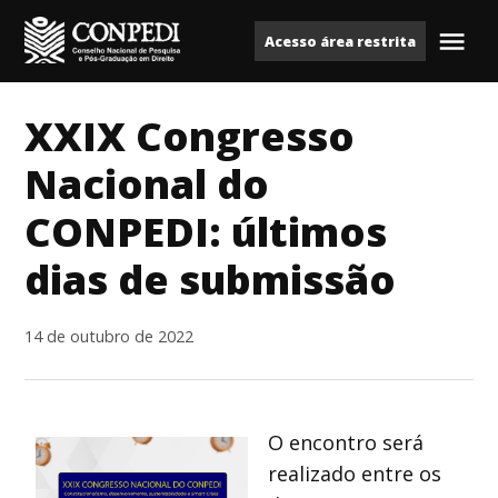
Ir
Acesso área restrita
para
Me
Conpedi
o
conteúdo
XXIX Congresso
Nacional do
CONPEDI: últimos
dias de submissão
14 de outubro de 2022
O encontro será
realizado entre os