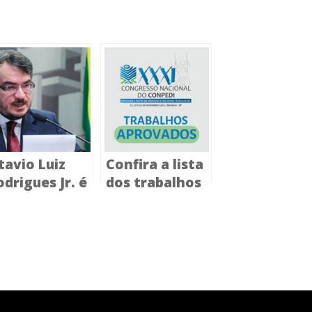
tavio Luiz
Confira a lista
odrigues Jr. é
dos trabalhos
omeado para
aprovados
 Conselho
para participar
acional de
do XXXI
ducação
Congresso
Nacional do
CONPEDI