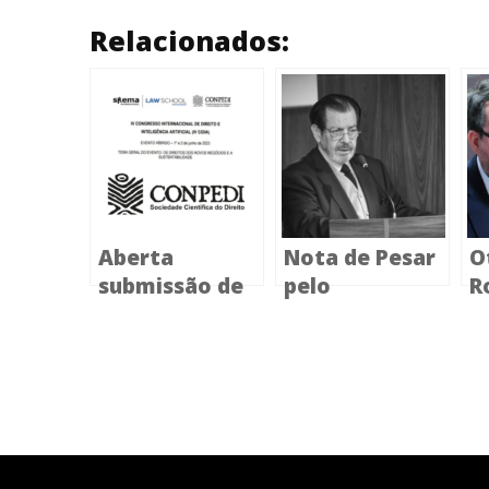
Relacionados:
Aberta
Nota de Pesar
O
submissão de
pelo
R
propostas de
Falecimento
n
Grupos de
do Advogado e
o
Trabalho para
Professor
N
o IV Congresso
Ricardo
E
Internacional
Pereira Lira
de Direito e IA
da SKEMA