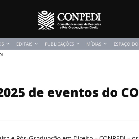
OS
EDITAIS
PUBLICAÇÕES
MÍDIAS
ESPAÇO DO
DI
2025 de eventos do C
isa e Pós-Graduação em Direito – CONPEDI – org