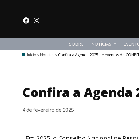
Ir
para
facebook
Instagram
o
conteúdo
SOBRE
NOTÍCIAS
EVENT
Início
»
Notícias
»
Confira a Agenda 2025 de eventos do CONPE
Confira a Agenda 
4 de fevereiro de 2025
Em 2025, o Conselho Nacional de Pesqu