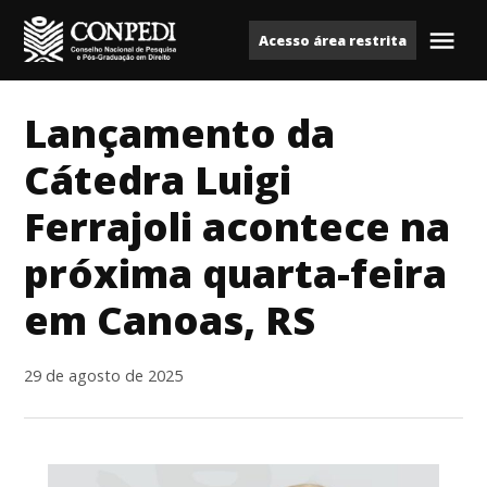
Ir
Acesso área restrita
para
Me
Conpedi
o
conteúdo
Lançamento da
Cátedra Luigi
Ferrajoli acontece na
próxima quarta-feira
em Canoas, RS
29 de agosto de 2025