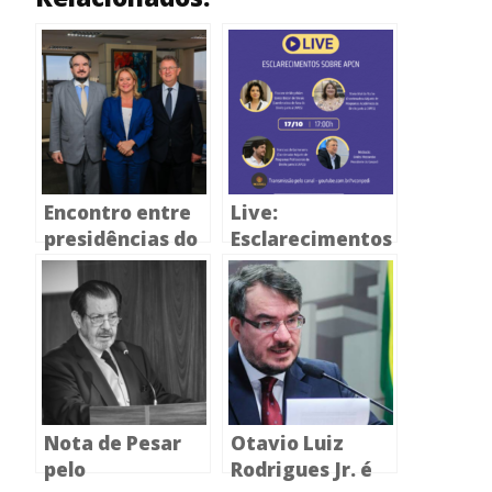
Encontro entre
Live:
presidências do
Esclarecimentos
CONPEDI e
sobre APCN
CAPES colocam
em pauta o
fortalecimento
da pós-
graduação em
Direito
Nota de Pesar
Otavio Luiz
pelo
Rodrigues Jr. é