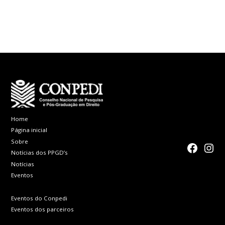
Falecimento do
nomeado para o
Advogado e
Conselho
Professor
Nacional de
Ricardo Pereira
Educação
Lira
Home
Página inicial
Sobre
faceboo
Inst
Notícias dos PPGD’s
Notícias
Eventos
Eventos do Conpedi
Eventos dos parceiros