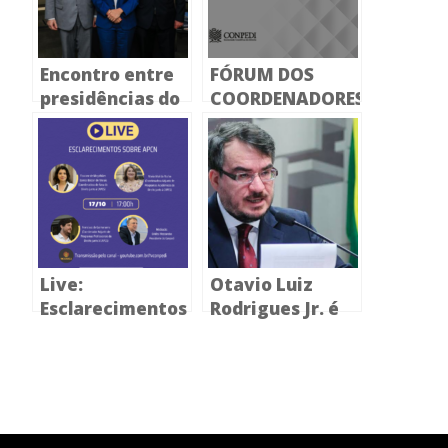
Encontro entre
FÓRUM DOS
presidências do
COORDENADORES
CONPEDI e
DE PPGDs
CAPES colocam
em pauta o
fortalecimento
da pós-
graduação em
Direito
Live:
Otavio Luiz
Esclarecimentos
Rodrigues Jr. é
sobre APCN
nomeado para o
Conselho
Nacional de
Educação