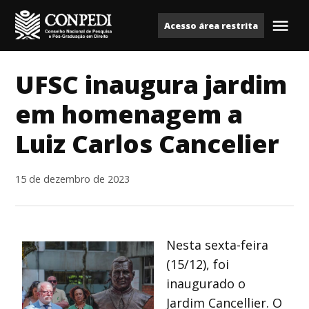
Ir
Acesso área restrita
para
Me
Conpedi
o
conteúdo
UFSC inaugura jardim
em homenagem a
Luiz Carlos Cancelier
15 de dezembro de 2023
Nesta sexta-feira
(15/12), foi
inaugurado o
Jardim Cancellier. O